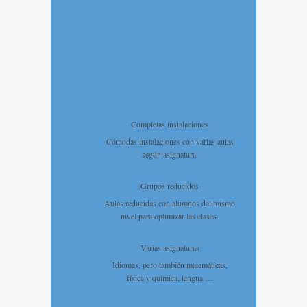
Completas instalaciones
Cómodas instalaciones con varias aulas
según asignatura.
Grupos reducidos
Aulas reducidas con alumnos del mismo
nivel para optimizar las clases.
Varias asignaturas
Idiomas, pero también matemáticas,
física y química, lengua …