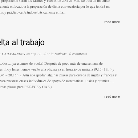
e preparación serán los Martes y Jueves de 20 a 21.30h. Se trata de un curso
amente enfocado a la preparación de dicha convocatoria por lo que tendrá un
muy práctico centrándose básicamente en la...
read more
lta al trabajo
by
CAILEARNING
on Sep 11, 2017 in
Noticias
|
0 comments
 todos….ya estamos de vuelta! Después de poco más de una semana de
es , hoy lunes hemos vuelto a la oficina ya en horario de mañana (9.15- 13h ) y
6.45 – 20.15h ). Aún nos quedan algunas plazas para cursos de inglés y frances y
para nuestras clases individuales de apoyo de matemáticas, Física y química …
ltimas plazas para PET-FCE y CAE )...
read more