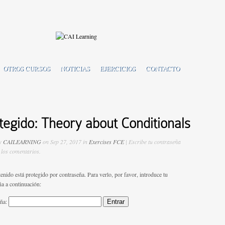
OTROS CURSOS
NOTICIAS
EJERCICIOS
CONTACTO
tegido: Theory about Conditionals
by
CAILEARNING
on Sep 27, 2017 in
Exercises FCE
| Escribe tu contraseña
 los comentarios.
enido está protegido por contraseña. Para verlo, por favor, introduce tu
ña a continuación:
eña: