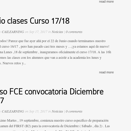
read more
cio clases Curso 17/18
by
CAILEARNING
on Sep 17, 2017 in
Noticias
|
0 comments
todos! Parece que fue ayer allá por el 22 de Junio cuando terminamos nuestro
el curso 16/17 , pero han pasado casi tres meses y …¡ya estamos aquí de nuevo!
unes ,18 de septiembre , inauguramos oficialmente el curso 17/18. A las 16h
mos las clases con los alumnos que van a asistir a la academia los lunes y
s. Nuevos retos y...
read more
so FCE convocatoria Diciembre
7
by
CAILEARNING
on Sep 15, 2017 in
Noticias
|
0 comments
ximo Martes , 19 septiembre, comienza nuestro curso específico de preparación
examen del FIRST (B2) para la convocatoria de Diciembre ( Sábado , día 2) . Las