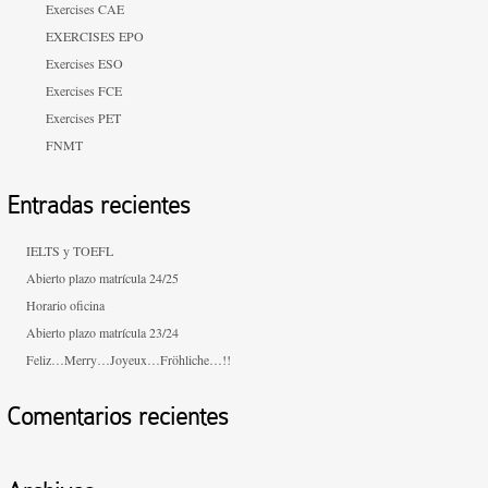
Exercises CAE
EXERCISES EPO
Exercises ESO
Exercises FCE
Exercises PET
FNMT
Entradas recientes
IELTS y TOEFL
Abierto plazo matrícula 24/25
Horario oficina
Abierto plazo matrícula 23/24
Feliz…Merry…Joyeux…Fröhliche…!!
Comentarios recientes