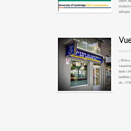
clases d
exclusiv
enfoque 
Vue
Posted 
¡ Hola a
vacacion
tarde (1
también 
etc. ( Ú