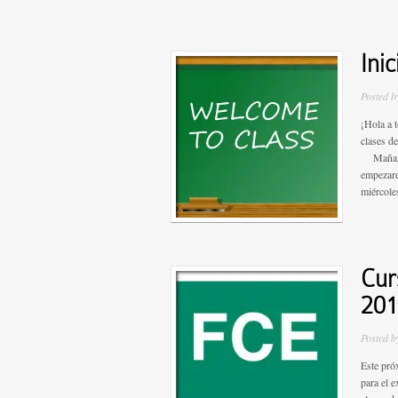
Ini
Posted 
¡Hola a 
clases d
Mañana L
empezare
miércole
Cur
201
Posted 
Este pró
para el 