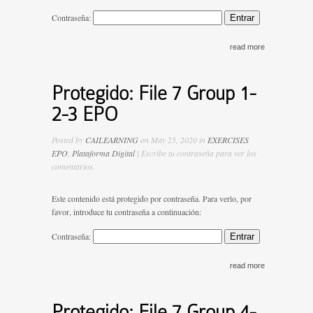
Contraseña:
read more
Protegido: File 7 Group 1-
2-3 EPO
Posted by
CAILEARNING
on May 25, 2020 in
EXERCISES
EPO
,
Plataforma Digital
| Escribe tu contraseña para ver los
comentarios.
Este contenido está protegido por contraseña. Para verlo, por
favor, introduce tu contraseña a continuación:
Contraseña:
read more
Protegido: File 7 Group 4-