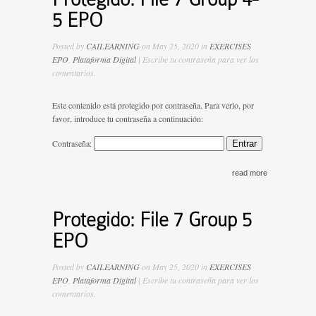
5 EPO
Posted by
CAILEARNING
on May 25, 2020 in
EXERCISES
EPO
,
Plataforma Digital
| Escribe tu contraseña para ver los
comentarios.
Este contenido está protegido por contraseña. Para verlo, por
favor, introduce tu contraseña a continuación:
Contraseña:
read more
Protegido: File 7 Group 5
EPO
Posted by
CAILEARNING
on May 25, 2020 in
EXERCISES
EPO
,
Plataforma Digital
| Escribe tu contraseña para ver los
comentarios.