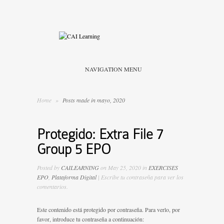
NAVIGATION MENU
Home
»
Posts made in mayo, 2020
Protegido: Extra File 7
Group 5 EPO
Posted by
CAILEARNING
on May 25, 2020 in
EXERCISES
EPO
,
Plataforma Digital
| Escribe tu contraseña para ver los
comentarios.
Este contenido está protegido por contraseña. Para verlo, por
favor, introduce tu contraseña a continuación: