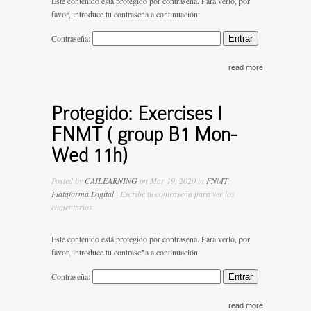
Este contenido está protegido por contraseña. Para verlo, por
favor, introduce tu contraseña a continuación:
Contraseña:
read more
Protegido: Exercises I
FNMT ( group B1 Mon-
Wed 11h)
Posted by
CAILEARNING
on Mar 19, 2020 in
FNMT
,
Plataforma Digital
| Escribe tu contraseña para ver los
comentarios.
Este contenido está protegido por contraseña. Para verlo, por
favor, introduce tu contraseña a continuación:
Contraseña:
read more