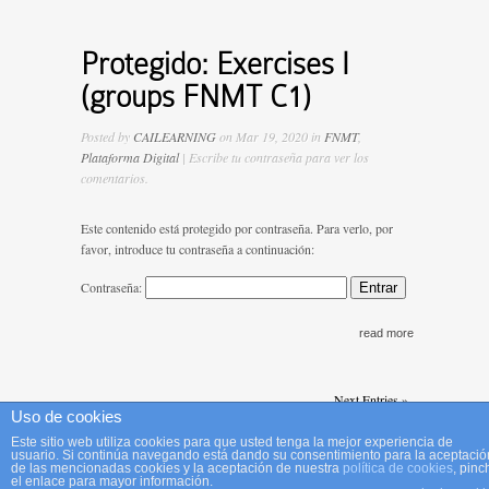
Protegido: Exercises I
(groups FNMT C1)
Posted by
CAILEARNING
on Mar 19, 2020 in
FNMT
,
Plataforma Digital
| Escribe tu contraseña para ver los
comentarios.
Este contenido está protegido por contraseña. Para verlo, por
favor, introduce tu contraseña a continuación:
Contraseña:
read more
Next Entries »
Uso de cookies
Este sitio web utiliza cookies para que usted tenga la mejor experiencia de
usuario. Si continúa navegando está dando su consentimiento para la aceptació
Designed by
Elegant Themes
| Powered by
Wordpress
de las mencionadas cookies y la aceptación de nuestra
política de cookies
, pinc
el enlace para mayor información.