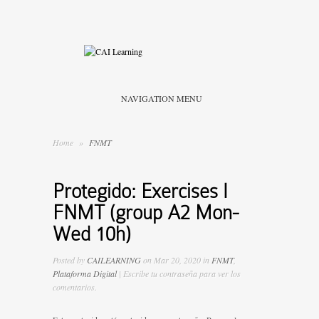
NAVIGATION MENU
Home
»
FNMT
Protegido: Exercises I
FNMT (group A2 Mon-
Wed 10h)
Posted by
CAILEARNING
on Mar 20, 2020 in
FNMT
,
Plataforma Digital
| Escribe tu contraseña para ver los
comentarios.