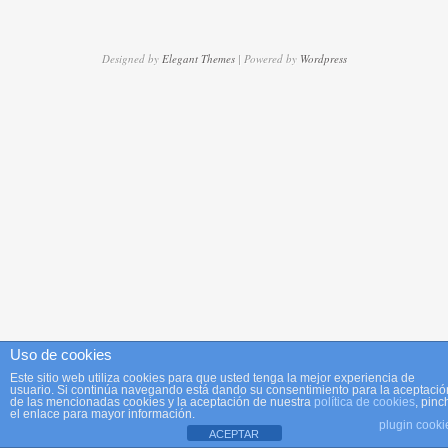
Designed by
Elegant Themes
| Powered by
Wordpress
Uso de cookies
Este sitio web utiliza cookies para que usted tenga la mejor experiencia de
usuario. Si continúa navegando está dando su consentimiento para la aceptació
de las mencionadas cookies y la aceptación de nuestra
política de cookies
, pinc
el enlace para mayor información.
plugin cooki
ACEPTAR