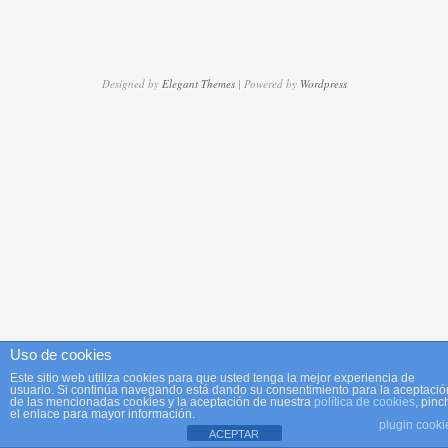
Designed by
Elegant Themes
| Powered by
Wordpress
Uso de cookies
Este sitio web utiliza cookies para que usted tenga la mejor experiencia de
usuario. Si continúa navegando está dando su consentimiento para la aceptació
de las mencionadas cookies y la aceptación de nuestra
política de cookies
, pinc
el enlace para mayor información.
plugin cooki
ACEPTAR