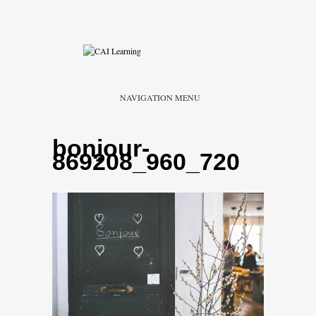
NAVIGATION MENU
bonjour-
869208_960_720