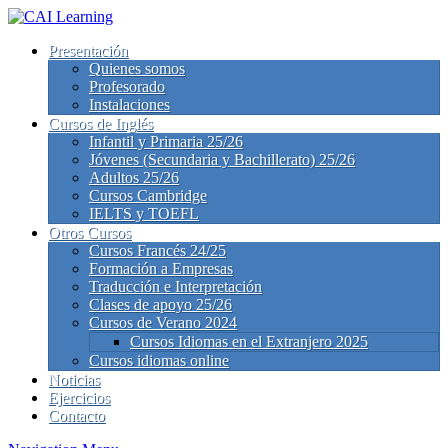
Presentación
Quienes somos
Profesorado
Instalaciones
Cursos de Inglés
Infantil y Primaria 25/26
Jóvenes (Secundaria y Bachillerato) 25/26
Adultos 25/26
Cursos Cambridge
IELTS y TOEFL
Otros Cursos
Cursos Francés 24/25
Formación a Empresas
Traducción e Interpretación
Clases de apoyo 25/26
Cursos de Verano 2024
Cursos Idiomas en el Extranjero 2025
Cursos idiomas online
Noticias
Ejercicios
Contacto