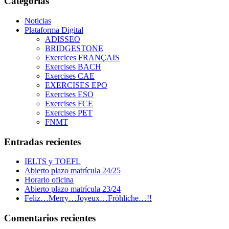
Categorías
Noticias
Plataforma Digital
ADISSEO
BRIDGESTONE
Exercices FRANÇAIS
Exercises BACH
Exercises CAE
EXERCISES EPO
Exercises ESO
Exercises FCE
Exercises PET
FNMT
Entradas recientes
IELTS y TOEFL
Abierto plazo matrícula 24/25
Horario oficina
Abierto plazo matrícula 23/24
Feliz…Merry…Joyeux…Fröhliche…!!
Comentarios recientes