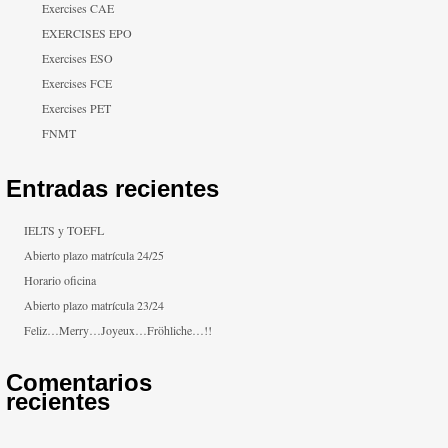
Exercises CAE
EXERCISES EPO
Exercises ESO
Exercises FCE
Exercises PET
FNMT
Entradas recientes
IELTS y TOEFL
Abierto plazo matrícula 24/25
Horario oficina
Abierto plazo matrícula 23/24
Feliz…Merry…Joyeux…Fröhliche…!!
Comentarios
recientes