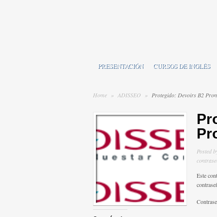
PRESENTACIÓN
CURSOS DE INGLÉS
Home
»
ADISSEO
»
Protegido: Devoirs B2 Pron
Pr
Pr
Posted 
contrase
Este cont
contrase
Contras