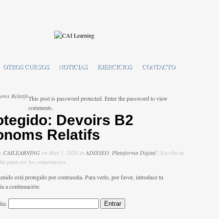
OTROS CURSOS
NOTICIAS
EJERCICIOS
CONTACTO
oms Relatifs
This post is password protected. Enter the password to view
comments.
otegido: Devoirs B2
onoms Relatifs
by
CAILEARNING
on May 1, 2020 in
ADISSEO
,
Plataforma Digital
| Escribe tu
ña para ver los comentarios.
enido está protegido por contraseña. Para verlo, por favor, introduce tu
ña a continuación:
eña: