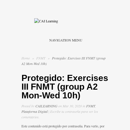
NAVIGATION MENU
Home
»
FNMT
»
Protegido: Exercises III FNMT (group
A2 Mon-Wed 10h)
Protegido: Exercises
III FNMT (group A2
Mon-Wed 10h)
Posted by
CAILEARNING
on Mar 30, 2020 in
FNMT
,
Plataforma Digital
| Escribe tu contraseña para ver los
comentarios.
Este contenido está protegido por contraseña. Para verlo, por