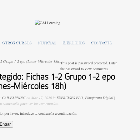
OTROS CURSOS
NOTICIAS
EJERCICIOS
CONTACTO
-2 Grupo 1-2 epo (Lunes-Miércoles 18h)
This post is password protected. Enter
the password to view comments.
tegido: Fichas 1-2 Grupo 1-2 epo
nes-Miércoles 18h)
by
CAILEARNING
on Mar 17, 2020 in
EXERCISES EPO
,
Plataforma Digital
|
tu contraseña para ver los comentarios.
lo, por favor, introduce tu contraseña a continuación: