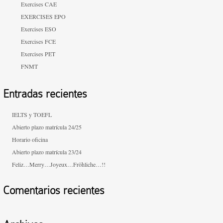
Exercises CAE
EXERCISES EPO
Exercises ESO
Exercises FCE
Exercises PET
FNMT
Entradas recientes
IELTS y TOEFL
Abierto plazo matrícula 24/25
Horario oficina
Abierto plazo matrícula 23/24
Feliz…Merry…Joyeux…Fröhliche…!!
Comentarios recientes