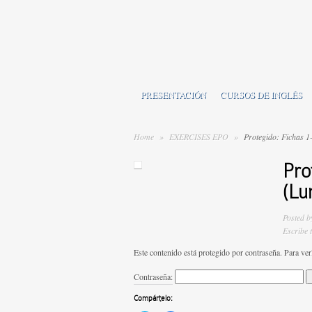
PRESENTACIÓN
CURSOS DE INGLÉS
Home
»
EXERCISES EPO
»
Protegido: Fichas 1
Pro
(Lu
Posted 
Escribe 
Este contenido está protegido por contraseña. Para ver
Contraseña:
Compártelo: