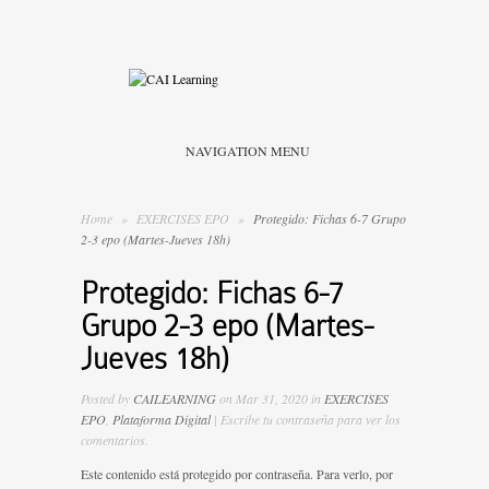
NAVIGATION MENU
Home
»
EXERCISES EPO
»
Protegido: Fichas 6-7 Grupo
2-3 epo (Martes-Jueves 18h)
Protegido: Fichas 6-7
Grupo 2-3 epo (Martes-
Jueves 18h)
Posted by
CAILEARNING
on Mar 31, 2020 in
EXERCISES
EPO
,
Plataforma Digital
| Escribe tu contraseña para ver los
comentarios.
Este contenido está protegido por contraseña. Para verlo, por