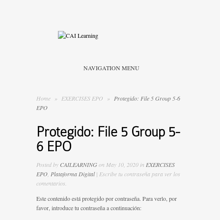
NAVIGATION MENU
Home
»
EXERCISES EPO
»
Protegido: File 5 Group 5-6
EPO
Protegido: File 5 Group 5-
6 EPO
Posted by
CAILEARNING
on May 10, 2020 in
EXERCISES
EPO
,
Plataforma Digital
| Escribe tu contraseña para ver los
comentarios.
Este contenido está protegido por contraseña. Para verlo, por
favor, introduce tu contraseña a continuación: