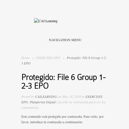
NAVIGATION MENU
Home
»
EXERCISES EPO
»
Protegido: File 6 Group 1-2-
3 EPO
Protegido: File 6 Group 1-
2-3 EPO
Posted by
CAILEARNING
on May 18, 2020 in
EXERCISES
EPO
,
Plataforma Digital
| Escribe tu contraseña para ver los
comentarios.
Este contenido está protegido por contraseña. Para verlo, por
favor, introduce tu contraseña a continuación: