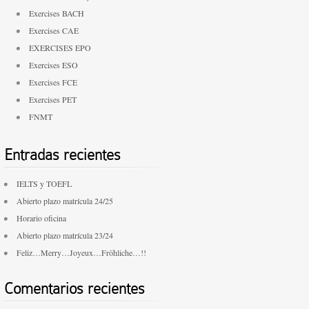
Exercises BACH
Exercises CAE
EXERCISES EPO
Exercises ESO
Exercises FCE
Exercises PET
FNMT
Entradas recientes
IELTS y TOEFL
Abierto plazo matrícula 24/25
Horario oficina
Abierto plazo matrícula 23/24
Feliz…Merry…Joyeux…Fröhliche…!!
Comentarios recientes