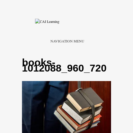
NAVIGATION MENU
books-
1012088_960_720