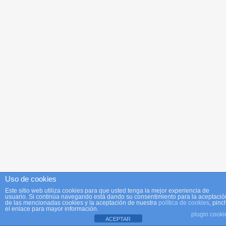
Uso de cookies
Este sitio web utiliza cookies para que usted tenga la mejor experiencia de
usuario. Si continúa navegando está dando su consentimiento para la aceptació
de las mencionadas cookies y la aceptación de nuestra
política de cookies
, pinc
el enlace para mayor información.
plugin cooki
ACEPTAR