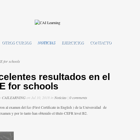
OTROS CURSOS
NOTICIAS
EJERCICIOS
CONTACTO
CE for schools
celentes resultados en el
E for schools
by
CAILEARNING
on Jul 10, 2018 in
Noticias
|
0 comments
n al examen del fce (First Certificate in English ) de la Universidad de
xamen y por lo tanto han obtenido el título CEFR level B2.