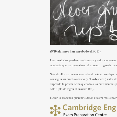
(9/10 alumnos han aprobado el FCE )
Los resultados pueden condiserarse y valorarse como m
academia que se presentaron al examen….¡¡nada men
Seis de ellos se presentaron estando aún en su etapa d
conseguir su nivel avanzado ( C1 Advanced ) antes de 
superado la prueba se ha quedado a las “mismísimas pu
sólo 1 pto de lograr el ansiado B2 ) .
Desde la academia queremos daros nuestra más since