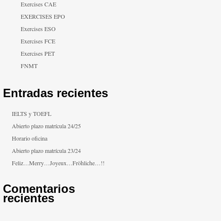
Exercises CAE
EXERCISES EPO
Exercises ESO
Exercises FCE
Exercises PET
FNMT
Entradas recientes
IELTS y TOEFL
Abierto plazo matrícula 24/25
Horario oficina
Abierto plazo matrícula 23/24
Feliz…Merry…Joyeux…Fröhliche…!!
Comentarios
recientes