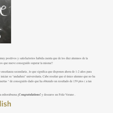
uy positivos y satisfactorios habida cuenta que de los diez alumnos de la
os que nueve conseguido superar la misma!!
e enseñanza secundaria , lo que significa que disponen ahora de 1-2 años para
iniciar su “andadura” universitaria. Cabe reseñar que el único alumno que no ha
ertas “ de conseguirlo dado que ha obtenido un resultado de 159 ptos ( a tan
ra enhorabuena
¡Congratulations!
y desearos un Feliz Verano .