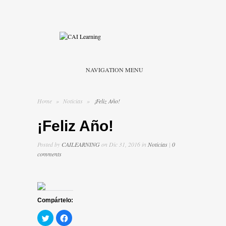
NAVIGATION MENU
Home
»
Noticias
»
¡Feliz Año!
¡Feliz Año!
Posted by
CAILEARNING
on Dic 31, 2016 in
Noticias
|
0
comments
Compártelo:
Haz
Haz
clic
clic