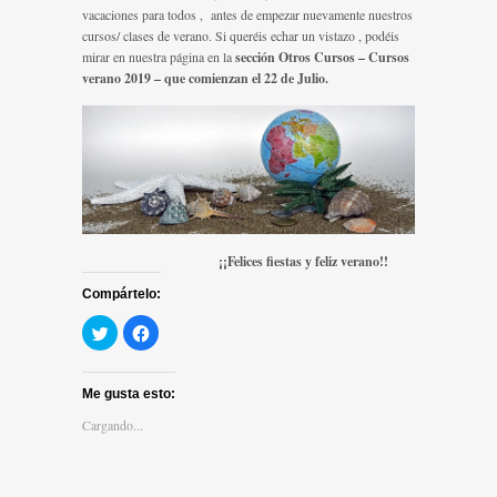
vacaciones para todos , antes de empezar nuevamente nuestros
cursos/ clases de verano. Si queréis echar un vistazo , podéis
mirar en nuestra página en la
sección Otros Cursos – Cursos
verano 2019 – que comienzan el 22 de Julio.
¡¡Felices fiestas y feliz verano!!
Compártelo:
Haz
Haz
clic
clic
para
para
compartir
compartir
en
en
Me gusta esto:
Twitter
Facebook
(Se
(Se
abre
abre
Cargando...
en
en
una
una
ventana
ventana
nueva)
nueva)