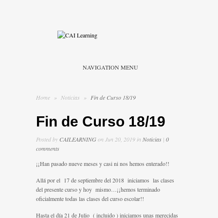
NAVIGATION MENU
Home
»
Noticias
»
Fin de Curso 18/19
Fin de Curso 18/19
Posted by
CAILEARNING
on Jun 20, 2019 in
Noticias
|
0
comments
¡¡Han pasado nueve meses y casi ni nos hemos enterado!!
Allá por el 17 de septiembre del 2018 iniciamos las clases
del presente curso y hoy mismo…¡¡hemos terminado
oficialmente todas las clases del curso escolar!!
Hasta el día 21 de Julio ( incluido ) iniciamos unas merecidas