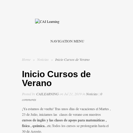
NAVIGATION MENU
Home
»
Noticias
»
Inicio Cursos de Verano
Inicio Cursos de
Verano
Posted by
CAILEARNING
on Jul 21, 2019 in
Noticias
|
0
comments
¡Ya estamos de vuelta! Tras unos días de vacaciones el Martes ,
23 de Julio, iniciamos las clases de verano con nuestros
cursos de inglés y las clases de apoyo para matemáticas ,
física , química.
..etc.Todos los cursos se prolongarán hasta el
30 de Agosto.