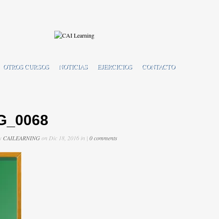
OTROS CURSOS
NOTICIAS
EJERCICIOS
CONTACTO
G_0068
by
CAILEARNING
on Dic 18, 2016 in |
0 comments