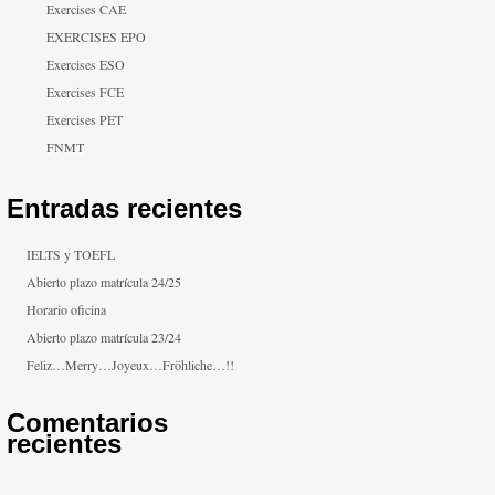
Exercises CAE
EXERCISES EPO
Exercises ESO
Exercises FCE
Exercises PET
FNMT
Entradas recientes
IELTS y TOEFL
Abierto plazo matrícula 24/25
Horario oficina
Abierto plazo matrícula 23/24
Feliz…Merry…Joyeux…Fröhliche…!!
Comentarios
recientes