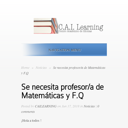
NAVIGATION MENU
Home
»
Noticias
»
Se necesita profesor/a de Matemáticas
y F.Q
Se necesita profesor/a de
Matemáticas y F.Q
Posted by
CAILEARNING
on Jun 17, 2018 in
Noticias
|
0
comments
¡Hola a todos !